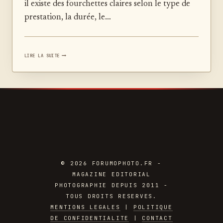
il existe des fourchettes claires selon le type de
prestation, la durée, le…
COMBIEN
LIRE LA SUITE
COÛTE
UN
SHOOTING
PHOTO
PORTRAIT
?
© 2026 FORUMOPHOTO.FR -
MAGAZINE EDITORIAL
PHOTOGRAPHIE DEPUIS 2011 -
TOUS DROITS RESERVES.
MENTIONS LEGALES
|
POLITIQUE
DE CONFIDENTIALITE
|
CONTACT