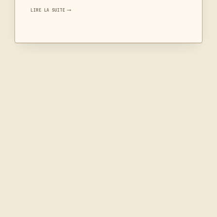
QUEL
LIRE LA SUITE
APPAREIL
PHOTO
POUR
DÉBUTER
?
LA
MÉTHODE