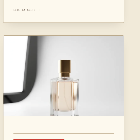
PHOTOGRAPHIER
LIRE LA SUITE
LES
OISEAUX
:
RÉGLAGES
&
AFFÛT