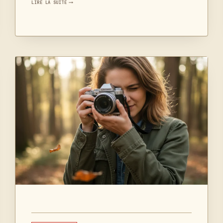
PHOTOGRAPHIE
LIRE LA SUITE
CULINAIRE
:
PHOTOGRAPHIER
DES
PLATS
MAISON