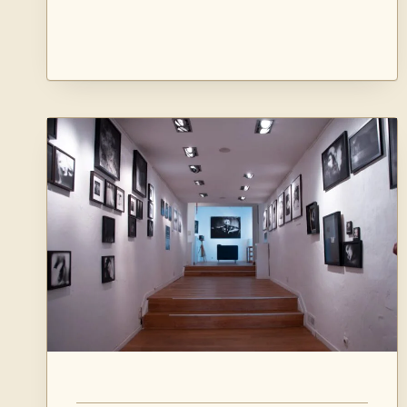
NOIR
ET
BLANC
:
LE
GUIDE