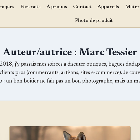
niques
Portraits
À propos
Contact
Appareils
Materi
Photo de produit
Auteur/autrice : Marc Tessier
18, j'y passais mes soirees a discuter optiques, bagues d'adapta
lients pros (commercants, artisans, sites e-commerce). Je couvre
o : un bon boitier ne fait pas un bon photographe, mais un m