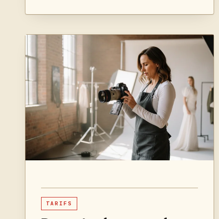
DES
FLEURS
:
MACRO,
LUMIÈRE
ET
MISE
AU
POINT
AU
JARDIN
TARIFS